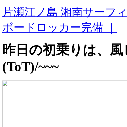
片瀬江ノ島 湘南サーフ
ボードロッカー完備 ｜
昨日の初乗りは、
(ToT)/~~~