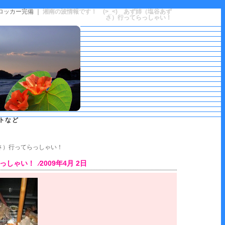
ロッカー完備 ｜
湘南の波情報です！ (>_<) あず姉（塩谷あず
さ）行ってらっしゃい！
トなど
ずさ）行ってらっしゃい！
ゃい！ ⁄2009年4月 2日