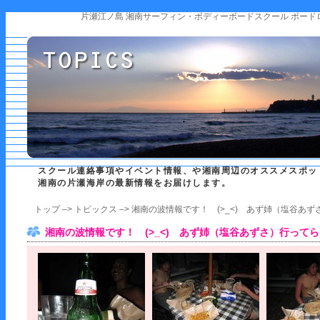
片瀬江ノ島 湘南サーフィン・ボディーボードスクール ボード
スクール連絡事項やイベント情報、や湘南周辺のオススメスポッ
湘南の片瀬海岸の最新情報をお届けします。
トップ
–>
トピックス
–> 湘南の波情報です！ (>_<) あず姉（塩谷あ
湘南の波情報です！ (>_<) あず姉（塩谷あずさ）行ってらっし