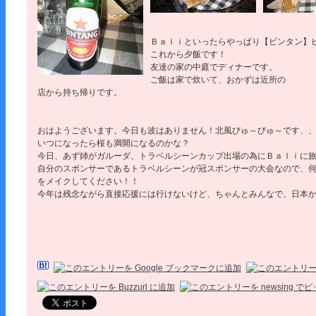
Ｂａｌｉといったらやっぱり【ビンタン】
これから夕飯です！
友達の家の中庭でディナーです。
ご飯は家で炊いて、おかずは近所の
店から持ち帰りです。
おはようございます。今日も波はありません！北風びゅ～びゅ～です、
いつになったら桜も満開になるのかな？
今日、あず姉がガルーダ、トラベルシーンカップ出場の為にＢａｌｉに
自分のスポンサーであるトラベルシーンが冠スポンサーの大会なので、
をメイクしてください！！
今年は残念ながら直接応援には行けないけど、ちゃんとみんなで、日本