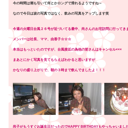
今の時間は潮も引いて何とかロングで滑れるようですね～
なので今日は波の写真ではなく、飲みの写真をアップします笑
今週の火曜日台風２６号が近づいてる最中、尚さんのお宅訪問に行ってき
メンバーは社長、ママ、由香子☆☆☆
本当はもっといたのですが、台風接近の為他の皆さんはキャンセル×××
まあとにかく写真を見てもらえばわかると思いますが
かなりの盛り上がりで、朝の３時まで飲んでましたよ！！！
尚子がもうすぐお誕生日だったのでHAPPY BIRTHDAYもやっちゃいまし