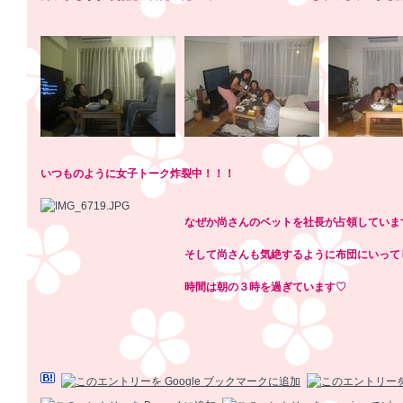
いつものように女子トーク炸裂中！！！
なぜか尚さんのベットを社長が占領していま
そして尚さんも気絶するように布団にいって
時間は朝の３時を過ぎています♡