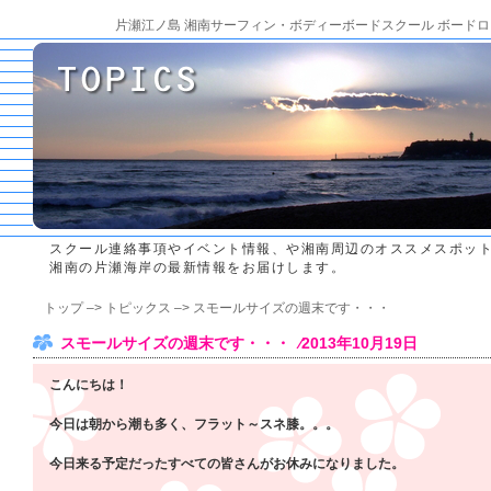
片瀬江ノ島 湘南サーフィン・ボディーボードスクール ボードロ
スクール連絡事項やイベント情報、や湘南周辺のオススメスポッ
湘南の片瀬海岸の最新情報をお届けします。
トップ
–>
トピックス
–> スモールサイズの週末です・・・
スモールサイズの週末です・・・ ⁄2013年10月19日
こんにちは！
今日は朝から潮も多く、フラット～スネ膝。。。
今日来る予定だったすべての皆さんがお休みになりました。