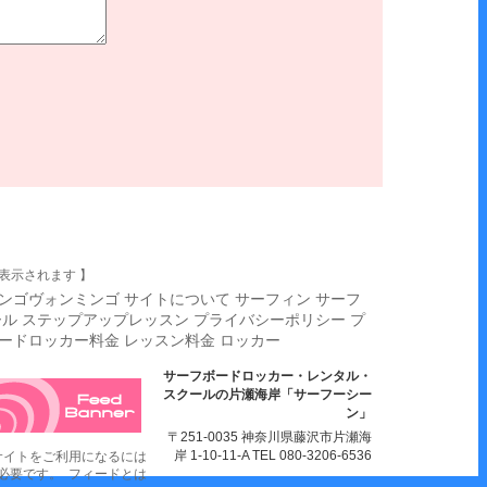
表示されます 】
ンゴヴォンミンゴ
サイトについて
サーフィン
サーフ
ール
ステップアップレッスン
プライバシーポリシー
プ
ードロッカー料金
レッスン料金
ロッカー
サーフボードロッカー・レンタル・
スクールの片瀬海岸「サーフーシー
ン」
〒251-0035 神奈川県藤沢市片瀬海
岸 1-10-11-A TEL 080-3206-6536
サイトをご利用になるには
erが必要です。
フィードとは