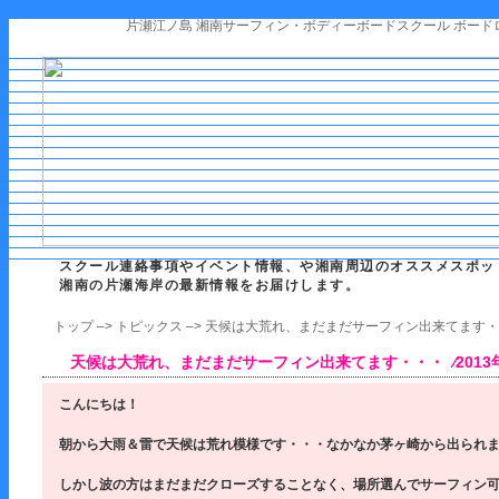
片瀬江ノ島 湘南サーフィン・ボディーボードスクール ボード
スクール連絡事項やイベント情報、や湘南周辺のオススメスポッ
湘南の片瀬海岸の最新情報をお届けします。
トップ
–>
トピックス
–> 天候は大荒れ、まだまだサーフィン出来てます
天候は大荒れ、まだまだサーフィン出来てます・・・ ⁄2013年
こんにちは！
朝から大雨＆雷で天候は荒れ模様です・・・なかなか茅ヶ崎から出られま
しかし波の方はまだまだクローズすることなく、場所選んでサーフィン