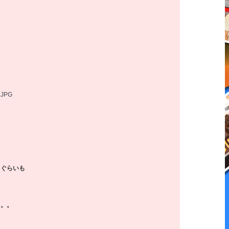
肩ぐらいも
。。。