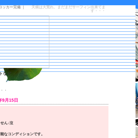
ロッカー完備 ｜
天候は大荒れ、まだまだサーフィン出来てま
す・・・
トなど
・・・
9月15日
せん↓泣
可能なコンディションです。