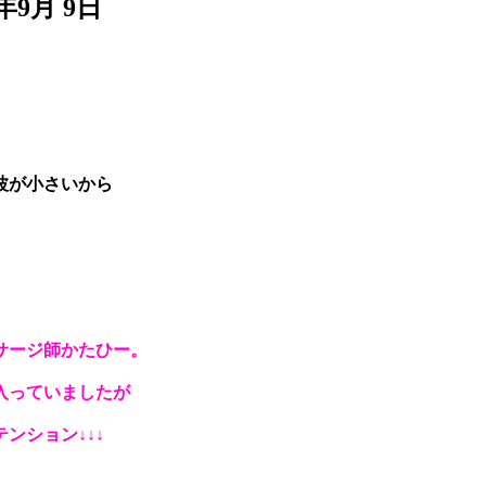
9月 9日
波が小さいから
サージ師かたひー。
入っていましたが
ンション↓↓↓