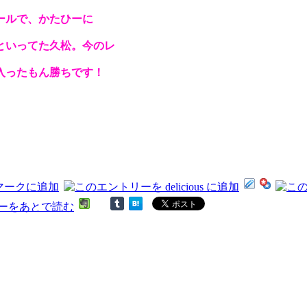
ールで、かたひーに
といってた久松。今のレ
入ったもん勝ちです！