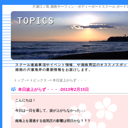
片瀬江ノ島 湘南サーフィン・ボディーボードスクール ボード
スクール連絡事項やイベント情報、や湘南周辺のオススメスポッ
湘南の片瀬海岸の最新情報をお届けします。
トップ
–>
トピックス
–> 本日波上がらず・・・
本日波上がらず・・・ ⁄2013年2月15日
こんにちは！
今日は一日を通して、波が上がらなかった↓↓↓
南海上を通過する低気圧の影響は明日かな？？？