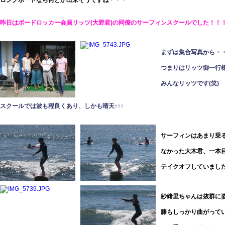
ロングボードなら何とか出来そうですね・・・
昨日はボードロッカー会員リッツ(大野君)の同僚のサーフィンスクールでした！！
まずは集合写真から・
つまりはリッツ御一行
みんなリッツです(笑)
スクールでは波も程良くあり、しかも晴天↑↑↑
サーフィンはあまり乗
なかった大木君、一本
テイクオフしていまし
紗緒里ちゃんは抜群に
膝もしっかり曲がって