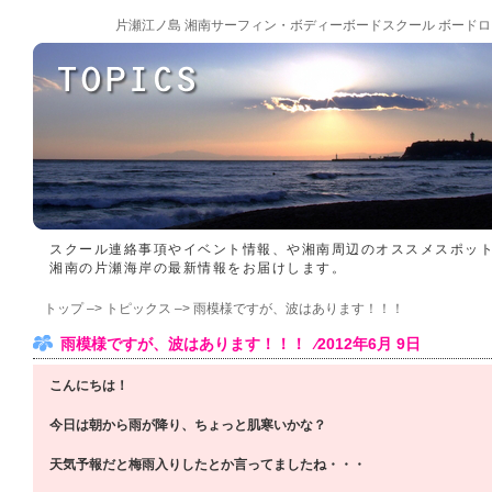
片瀬江ノ島 湘南サーフィン・ボディーボードスクール ボードロ
スクール連絡事項やイベント情報、や湘南周辺のオススメスポッ
湘南の片瀬海岸の最新情報をお届けします。
トップ
–>
トピックス
–> 雨模様ですが、波はあります！！！
雨模様ですが、波はあります！！！ ⁄2012年6月 9日
こんにちは！
今日は朝から雨が降り、ちょっと肌寒いかな？
天気予報だと梅雨入りしたとか言ってましたね・・・