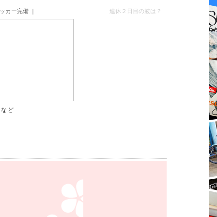
ッカー完備 ｜
連休２日目の波は？
トなど