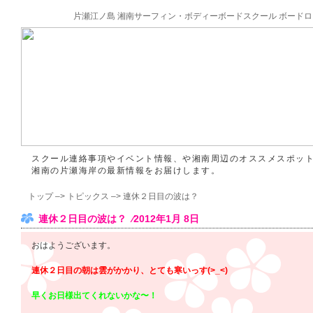
片瀬江ノ島 湘南サーフィン・ボディーボードスクール ボードロ
スクール連絡事項やイベント情報、や湘南周辺のオススメスポッ
湘南の片瀬海岸の最新情報をお届けします。
トップ
–>
トピックス
–> 連休２日目の波は？
連休２日目の波は？ ⁄2012年1月 8日
おはようございます。
連休２日目の朝は雲がかかり、とても寒いっす(>_<)
早くお日様出てくれないかな〜！