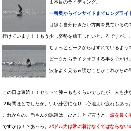
１本目のライディング。
一番奥からインサイドまでロングライ
目線も自分行きたい方向を見ているの
行けています！！もう少し姿勢を矯正したいところですが。
ちょっとピークからはずれているよう
ピークからテイクオフする事を心がけ
波をよく見る＆読むことがこれからの
この日は東浜！！セットで膝～ももくらいでしたが、人も少
２時間ほどでしたが、いい練習になり、心地よい疲れもあっ
これからの、尚さんの課題は、ひとことで言うと、
波を良く
ですかね！？あ～っ。
パドル力は常に着けなくてはならない