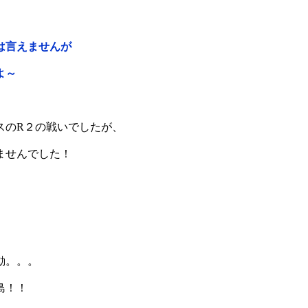
は言えませんが
よ～
スのR２の戦いでしたが、
ませんでした！
動。。。
島！！