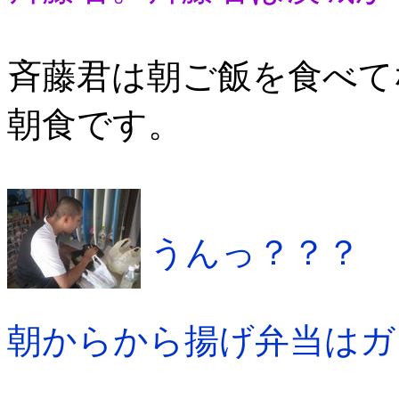
斉藤君は朝ご飯を食べて
朝食です。
うんっ？？？
朝からから揚げ弁当はガ