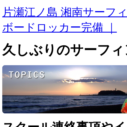
片瀬江ノ島 湘南サーフ
ボードロッカー完備 ｜
久しぶりのサーフィ