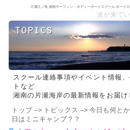
片瀬江ノ島 湘南サーフィン・ボディーボードスクール ボードロ
波が来て
スクール連絡事項やイベント情報、
トなど
湘南の片瀬海岸の最新情報をお届け
トップ
–>
トピックス
–> 今日も何と
日はミニキャンプ？？