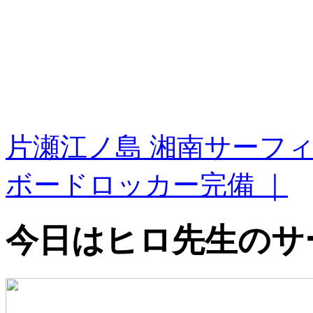
片瀬江ノ島 湘南サーフ
ボードロッカー完備 ｜
今日はヒロ先生のサ