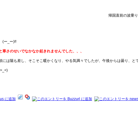
帰国直前の波乗り
_ー)!!
と寒さのせいでなかなか起きれませんでした、、、
頃には陽も差し、そこそこ暖かくなり、やる気満々でしたが、午後からは曇り、と
_<)