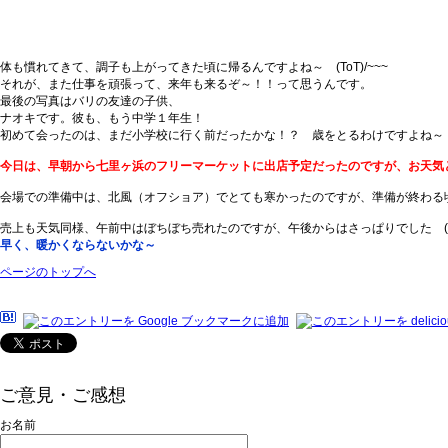
体も慣れてきて、調子も上がってきた頃に帰るんですよね～ (ToT)/~~~
それが、また仕事を頑張って、来年も来るぞ～！！って思うんです。
最後の写真はバリの友達の子供、
ナオキです。彼も、もう中学１年生！
初めて会ったのは、まだ小学校に行く前だったかな！？ 歳をとるわけですよね～ (ー
今日は、早朝から七里ヶ浜のフリーマーケットに出店予定だったのですが、お天気
会場での準備中は、北風（オフショア）でとても寒かったのですが、準備が終わる
売上も天気同様、午前中はぼちぼち売れたのですが、午後からはさっぱりでした (>
早く、暖かくならないかな～
ページのトップへ
ご意見・ご感想
お名前