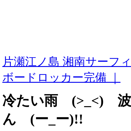
片瀬江ノ島 湘南サーフ
ボードロッカー完備 ｜
冷たい雨 (>_<)
ん (ー_ー)!!