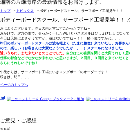
湘南の片瀬海岸の最新情報をお届けします。
トップ
–>
トピックス
–> ボディーボードスクール、サーフボード工場見学！！
ボディーボードスクール、サーフボード工場見学！！ ⁄20
おはようございます。昨日の雨と雷はすごかったですね～
おかげで、夕方の雨で、せっかく干したWETとバスタオルはびしょびしょになってしま
今日は天気はよさそうですが、波はないですね～！！ 膝下位ですかね、、、
昨日のボディーボードスクールは波も程よく（たまに膝位）来ていたし、お客さん
ので、楽しい（お客さんは大変なようでしたが、、、）スクールになりました。
近いうちに、また来たいとのことでした。
自分はこの言葉を聞くと大変うれしく思
仕事の都合などでなかなか来れないと思いますが、２回目、３回目と来ていだくと
さらにうれしいですね！
午後からは、サーフボード工場にいきロングボードのオーダーです！
続きは、明日、、、
ページのトップへ
ご意見・ご感想
お名前