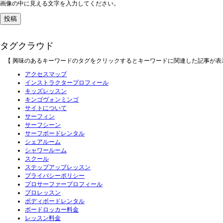
画像の中に見える文字を入力してください。
タグクラウド
【 興味のあるキーワードのタグをクリックするとキーワードに関連した記事が表
アクセスマップ
インストラクタープロフィール
キッズレッスン
キンゴヴォンミンゴ
サイトについて
サーフィン
サーフシーン
サーフボードレンタル
シェアルーム
シャワールーム
スクール
ステップアップレッスン
プライバシーポリシー
プロサーファープロフィール
プロレッスン
ボディボードレンタル
ボードロッカー料金
レッスン料金