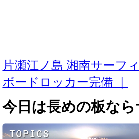
片瀬江ノ島 湘南サーフ
ボードロッカー完備 ｜
今日は長めの板なら