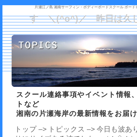
片瀬江ノ島 湘南サーフィン・ボディーボードスクール ボード
す ＼(^o^)／ 昨日は
スクール連絡事項やイベント情報
トなど
湘南の片瀬海岸の最新情報をお届
トップ
–>
トピックス
–> 今日も波あ