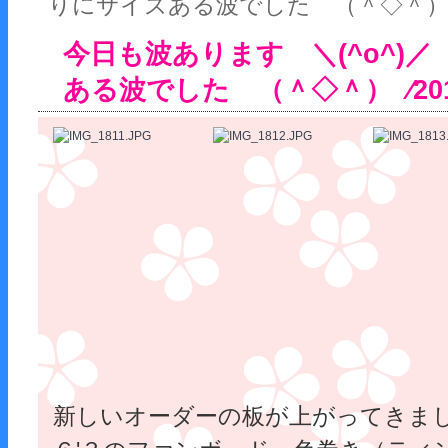
りにサイズある波でした （＾◇＾
今日も波あります ＼(^o^)
ある波でした （＾◇＾） ⁄201
新しいオーダーの板が上がってきま