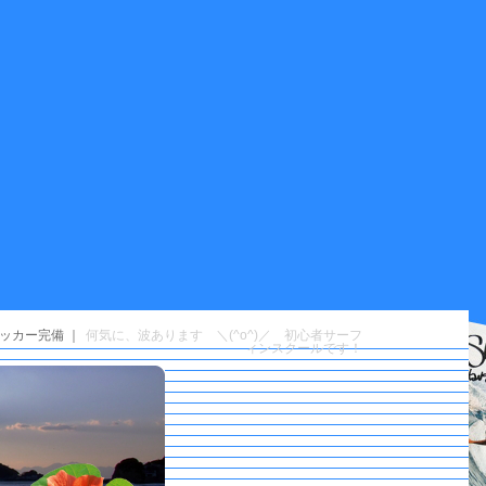
ッカー完備 ｜
何気に、波あります ＼(^o^)／ 初心者サーフ
ィンスクールです！