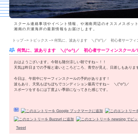
スクール連絡事項やイベント情報、や湘南周辺のオススメスポッ
湘南の片瀬海岸の最新情報をお届けします。
トップ
–>
トピックス
–> 何気に、波あります ＼(^o^)／ 初心者サーフ
何気に、波あります ＼(^o^)／ 初心者サーフィンスクールです！
おはようございます。今朝も随分涼しい朝ですね～！！
天気は昨日までの予報と違いところどころ、青空が見え、日差しもありま
今日は、午前中にサーフィンスクールの予約があります！
波もあり、天気もぼちぼちでコンディション最高ですね～ ＼(^o^)／
スポーツをするには丁度よい季節になってきた感じです。
Tweet