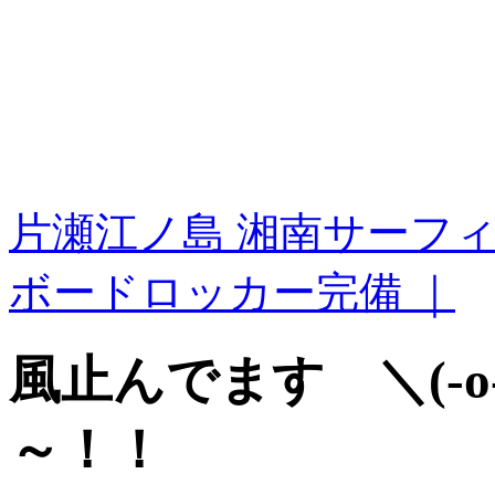
片瀬江ノ島 湘南サーフ
ボードロッカー完備 ｜
風止んでます ＼(-
～！！