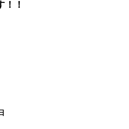
す！！
日