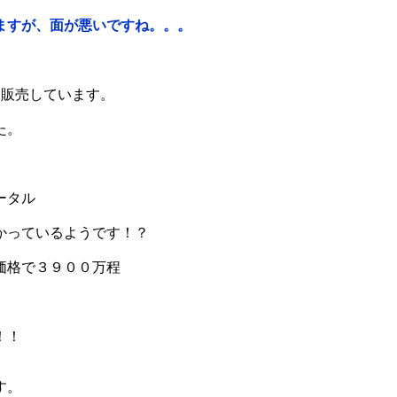
ますが、面が悪いですね。。。
を販売しています。
た。
ータル
かっているようです！？
価格で３９００万程
！！
す。