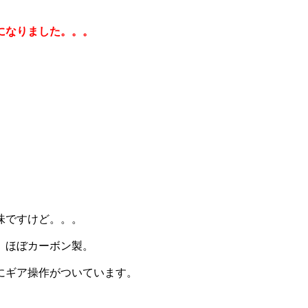
になりました。。。
味ですけど。。。
、ほぼカーボン製。
にギア操作がついています。