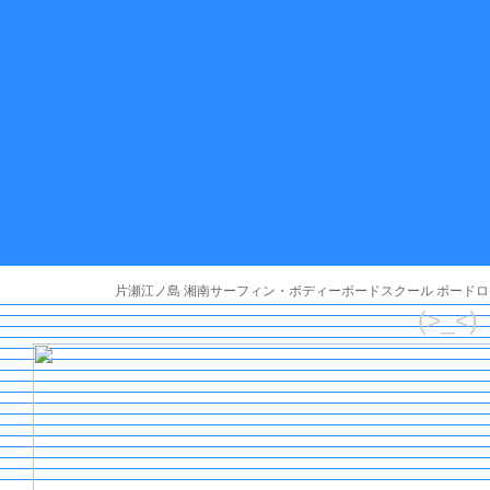
片瀬江ノ島 湘南サーフィン・ボディーボードスクール ボードロ
(>_